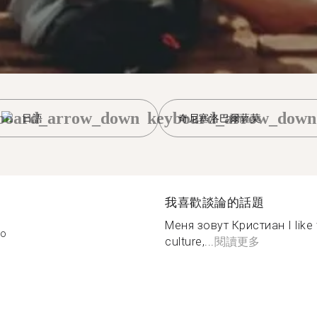
board_arrow_down
keyboard_arrow_down
日語
奇尼塞洛巴爾薩莫
我喜歡談論的話題
Меня зовут Кристиан I like 
mo
culture,...
閱讀更多