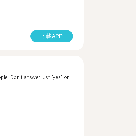
下載APP
ple. Don't answer just "yes" or