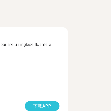
 parlare un inglese fluente è
下載APP