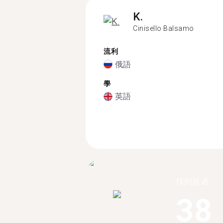
K.
Cinisello Balsamo
流利
俄語
學
英語
找到超過
38