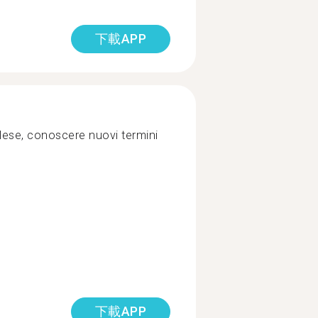
下載APP
nglese, conoscere nuovi termini
下載APP