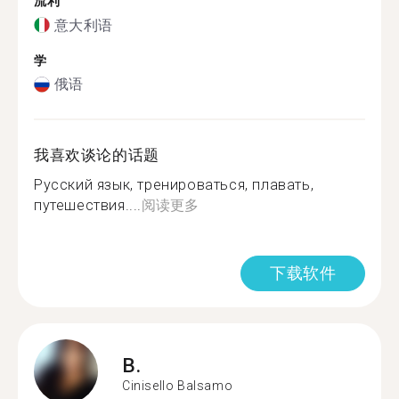
流利
意大利语
学
俄语
我喜欢谈论的话题
Русский язык, тренироваться, плавать,
путешествия....
阅读更多
下载软件
B.
Cinisello Balsamo