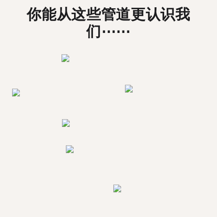
你能从这些管道更认识我
们⋯⋯