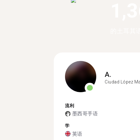
1,
的土耳其
A.
Ciudad López M
流利
墨西哥手语
学
英语