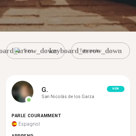
oard_arrow_down
keyboard_arrow_down
Turc
Tehuacán
G.
NEW
San Nicolás de los Garza
PARLE COURAMMENT
Espagnol