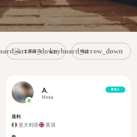
oard_arrow_down
keyboard_arrow_down
土耳其语
梅达
A.
新加入
Meda
流利
意大利语
英语