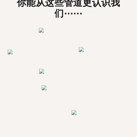
你能从这些管道更认识我
们⋯⋯