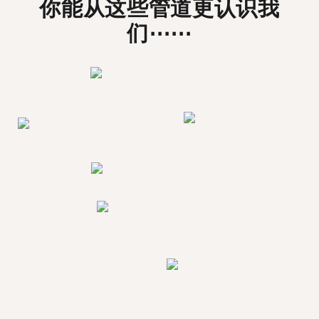
你能从这些管道更认识我
们⋯⋯