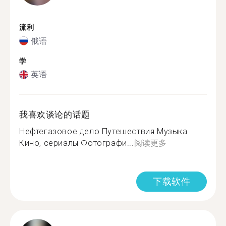
流利
俄语
学
英语
我喜欢谈论的话题
Нефтегазовое дело Путешествия Музыка
Кино, сериалы Фотографи...
阅读更多
下载软件