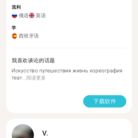
流利
俄语
英语
学
西班牙语
我喜欢谈论的话题
Искусство путешествия жизнь хореография
теат...
阅读更多
下载软件
V.