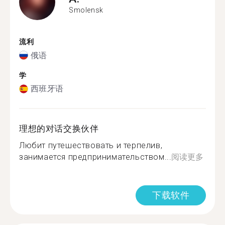
Smolensk
流利
俄语
学
西班牙语
理想的对话交换伙伴
Любит путешествовать и терпелив,
занимается предпринимательством...
阅读更多
下载软件