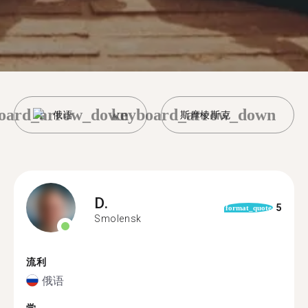
oard_arrow_down
keyboard_arrow_down
俄语
斯摩棱斯克
D.
5
format_quote
Smolensk
流利
俄语