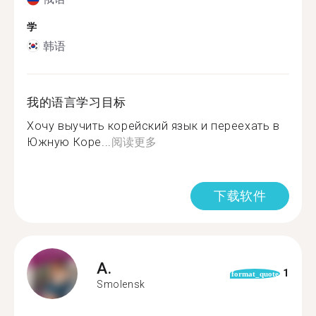
学
韩语
我的语言学习目标
Хочу выучить корейский язык и переехать в
Южную Коре...
阅读更多
下载软件
A.
1
format_quote
Smolensk