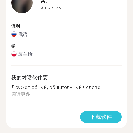
A.
Smolensk
流利
俄语
学
波兰语
我的对话伙伴要
Дружелюбный, общительный челове...
阅读更多
下载软件