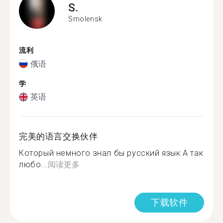
S.
Smolensk
流利
俄语
学
英语
完美的语言交换伙伴
Который немного знал бы русский язык А так
любо...
阅读更多
下载软件