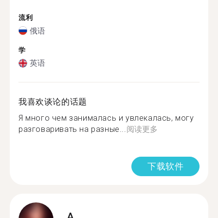
流利
俄语
学
英语
我喜欢谈论的话题
Я много чем занималась и увлекалась, могу
разговаривать на разные...
阅读更多
下载软件
A.