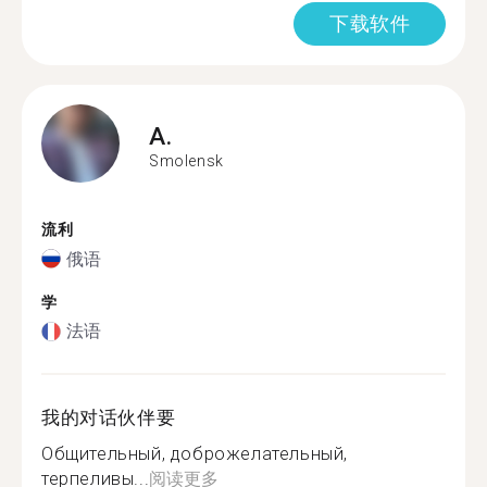
下载软件
A.
Smolensk
流利
俄语
学
法语
我的对话伙伴要
Общительный, доброжелательный,
терпеливы...
阅读更多