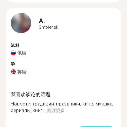
A.
Smolensk
流利
俄语
学
英语
我喜欢谈论的话题
Новости, традиции, праздники, кино, музыка,
сериалы, книг...
阅读更多