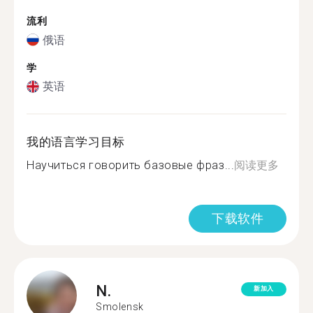
流利
俄语
学
英语
我的语言学习目标
Научиться говорить базовые фраз...
阅读更多
下载软件
N.
新加入
Smolensk