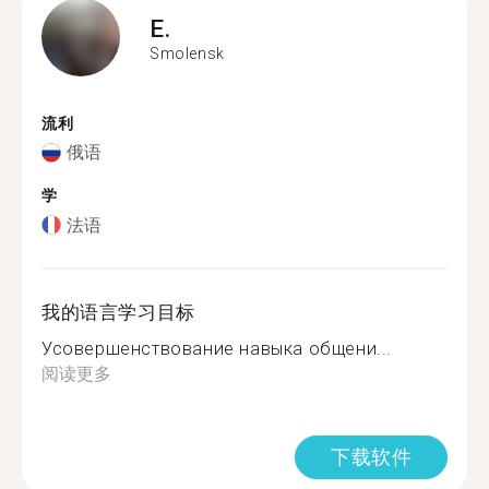
E.
Smolensk
流利
俄语
学
法语
我的语言学习目标
Усовершенствование навыка общени...
阅读更多
下载软件