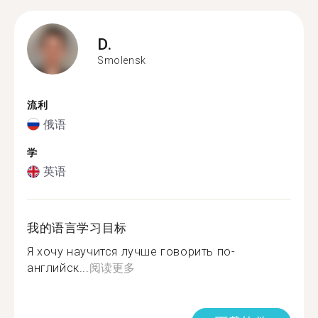
D.
Smolensk
流利
俄语
学
英语
我的语言学习目标
Я хочу научится лучше говорить по-
английск...
阅读更多