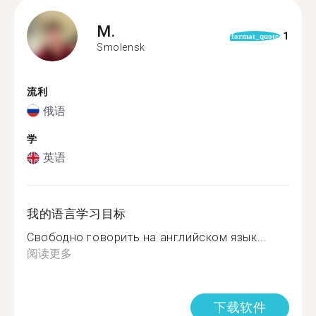
M.
1
format_quote
Smolensk
流利
俄语
学
英语
我的语言学习目标
Свободно говорить на английском язык...
阅读更多
下载软件