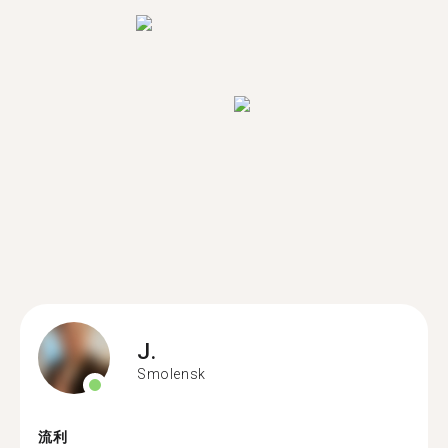
J.
Smolensk
流利