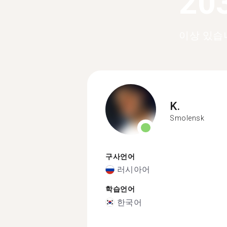
20
이상 있습
K.
Smolensk
구사언어
러시아어
학습언어
한국어