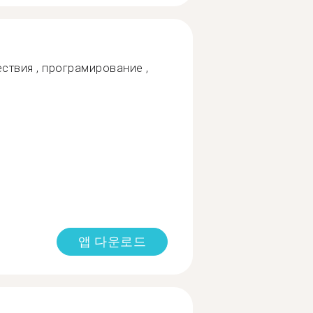
ествия , програмирование ,
앱 다운로드