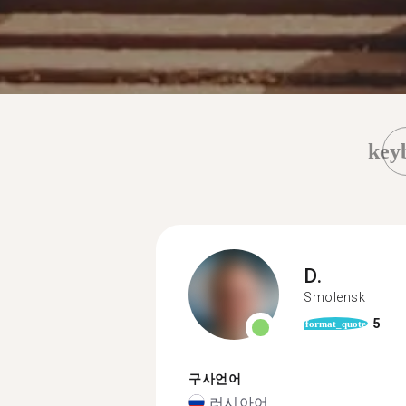
key
D.
Smolensk
5
format_quote
구사언어
러시아어