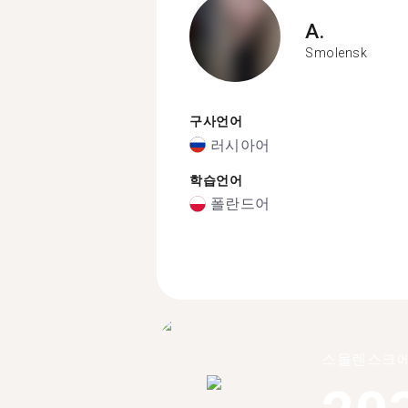
A.
Smolensk
구사언어
러시아어
학습언어
폴란드어
스몰렌스크에