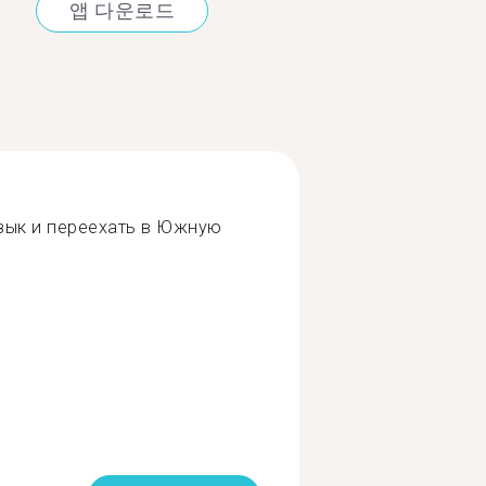
앱 다운로드
зык и переехать в Южную