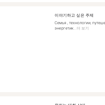
이야기하고 싶은 주제
Семья , технологии, путеш
энергетик...
더 보기