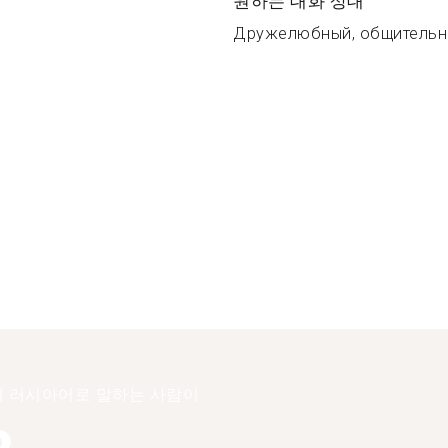
원하는 대화 상대
Дружелюбный, общительны
 러시아어로 말하는 사람이