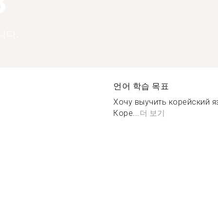
3
니다.
언어 학습 목표
Хочу выучить корейский я
Коре...
더 보기