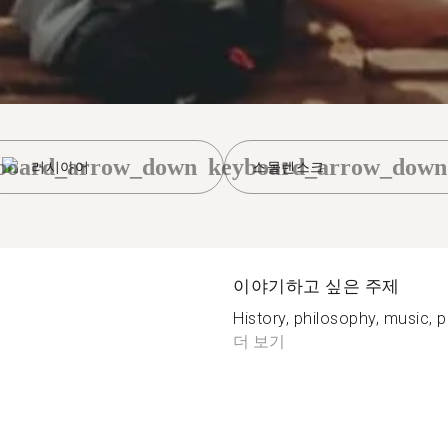
board_arrow_down
keyboard_arrow_down
러시아어
스몰렌스크
이야기하고 싶은 주제
History, philosophy, music, po
더 보기