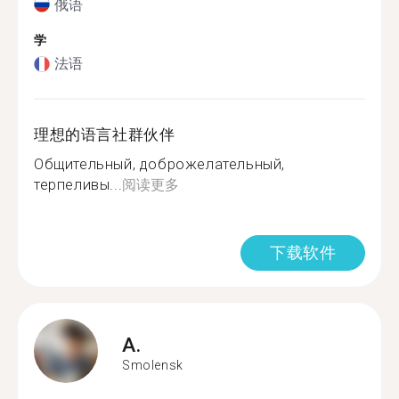
俄语
学
法语
理想的语言社群伙伴
Общительный, доброжелательный,
терпеливы...
阅读更多
下载软件
A.
Smolensk