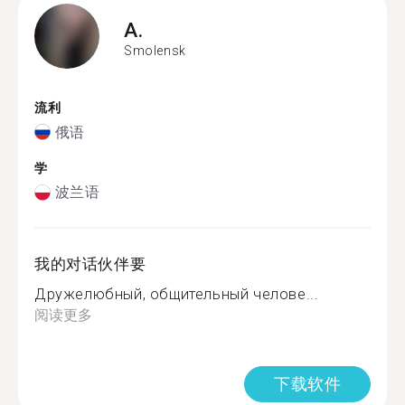
A.
Smolensk
流利
俄语
学
波兰语
我的对话伙伴要
Дружелюбный, общительный челове...
阅读更多
下载软件