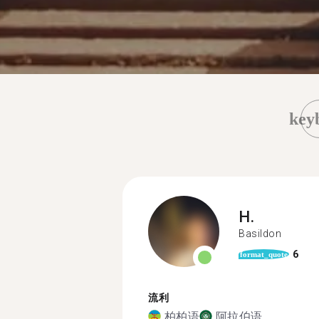
key
H.
Basildon
6
format_quote
流利
柏柏语
阿拉伯语