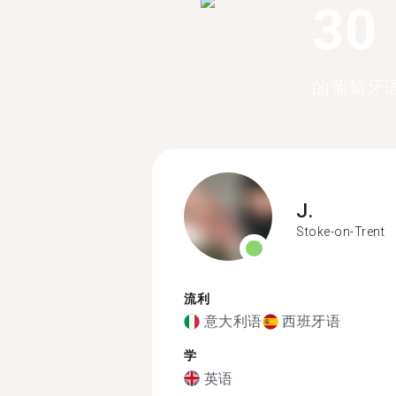
30
的葡萄牙
J.
Stoke-on-Trent
流利
意大利语
西班牙语
学
英语