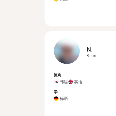
N.
Bonn
流利
韩语
英语
学
德语