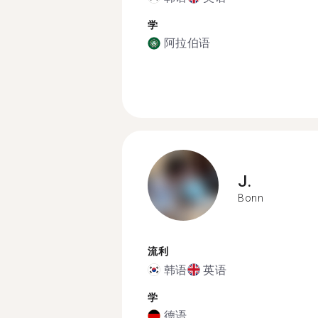
学
阿拉伯语
J.
Bonn
流利
韩语
英语
学
德语