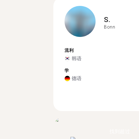
S.
Bonn
流利
韩语
学
德语
找到超过