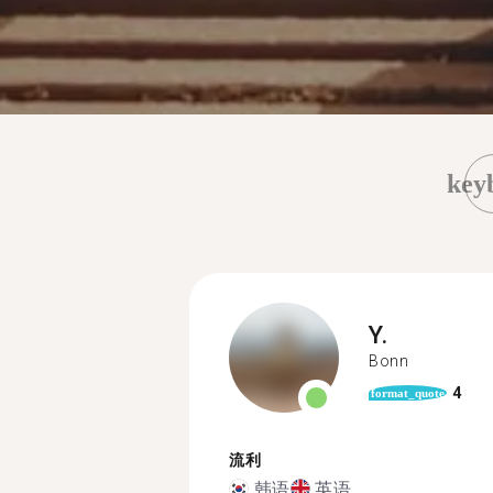
key
Y.
Bonn
4
format_quote
流利
韩语
英语