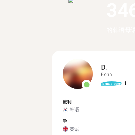
34
的韩语母
D.
Bonn
1
format_quote
流利
韩语
学
英语