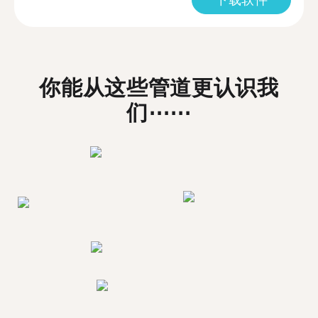
你能从这些管道更认识我
们⋯⋯