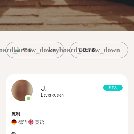
oard_arrow_down
keyboard_arrow_down
韩语
勒沃库森
J.
新加入
Leverkusen
流利
德语
英语