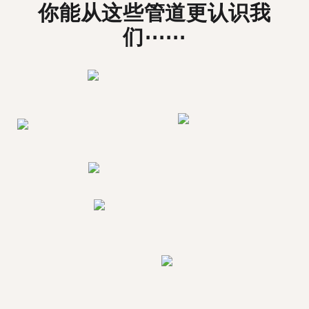
你能从这些管道更认识我
们⋯⋯