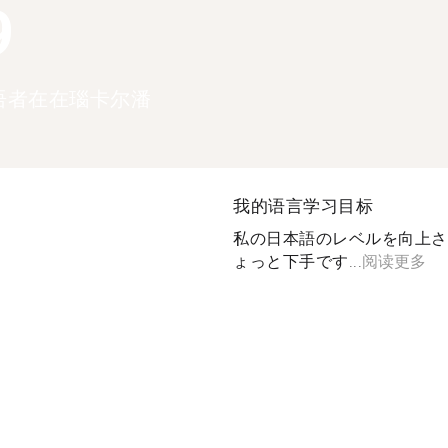
9
语者在在瑙卡尔潘
我的语言学习目标
私の日本語のレベルを向上さ
ょっと下手です...
阅读更多