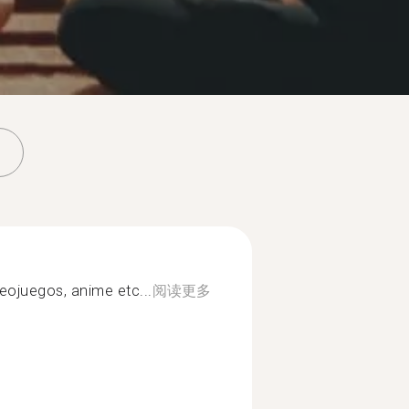
deojuegos, anime etc...
阅读更多