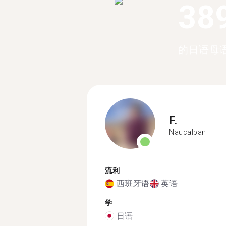
38
的日语母
F.
Naucalpan
流利
西班牙语
英语
学
日语