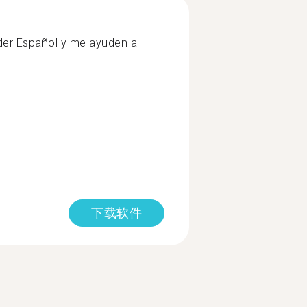
der Español y me ayuden a
下载软件