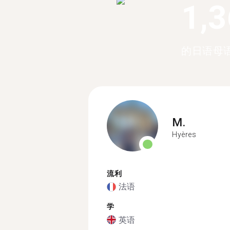
1,
的日语母
M.
Hyères
流利
法语
学
英语