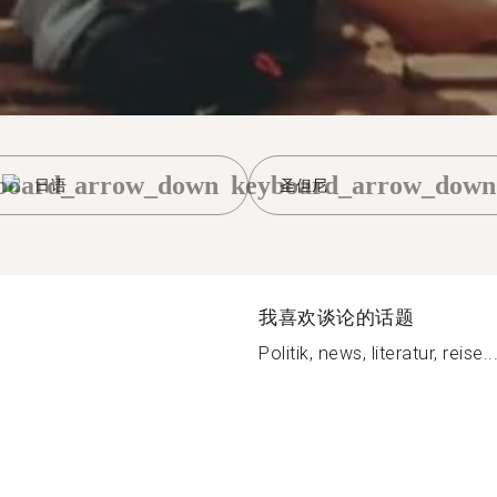
board_arrow_down
keyboard_arrow_down
日语
圣但尼
我喜欢谈论的话题
Politik, news, literatur, reise..