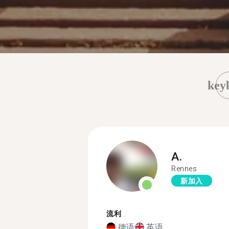
key
A.
Rennes
新加入
流利
德语
英语