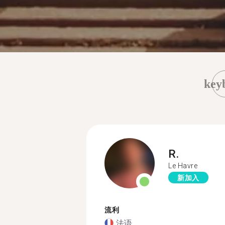
key
R.
Le Havre
新加入
流利
法语