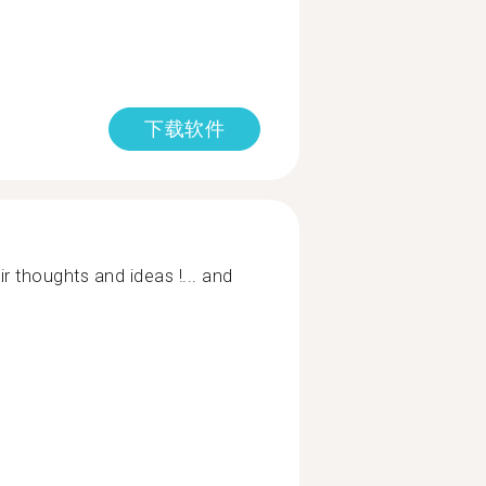
下载软件
r thoughts and ideas !... and