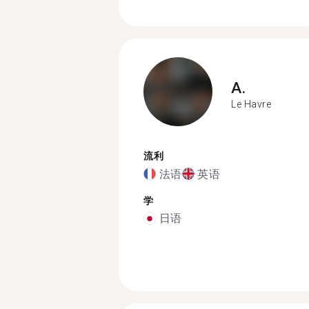
A.
Le Havre
流利
法语
英语
学
日语