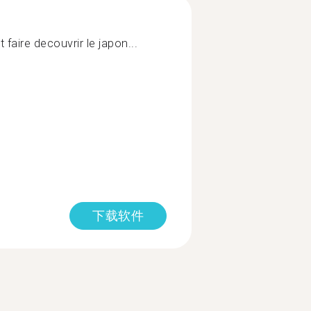
faire decouvrir le japon...
下载软件