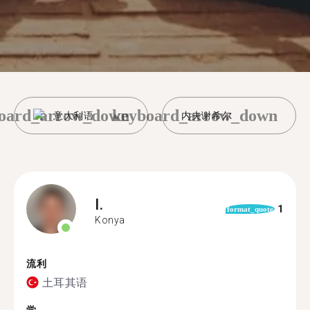
oard_arrow_down
keyboard_arrow_down
意大利语
内夫谢希尔
I.
1
format_quote
Konya
流利
土耳其语