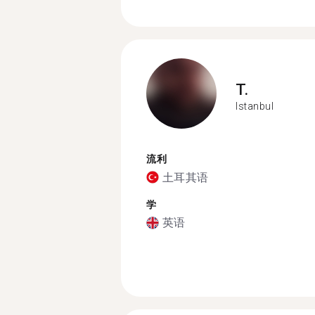
T.
Istanbul
流利
土耳其语
学
英语