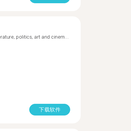
erature, politics, art and cinem...
下载软件