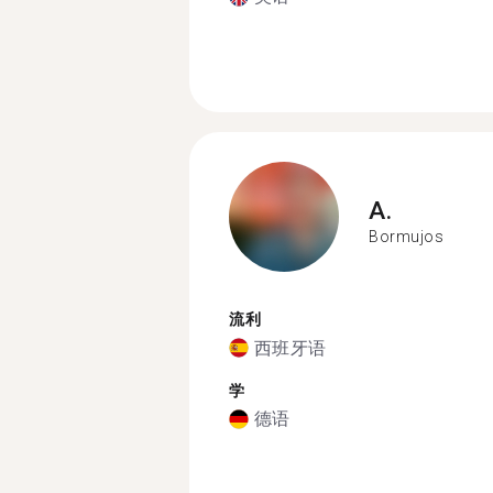
A.
Bormujos
流利
西班牙语
学
德语