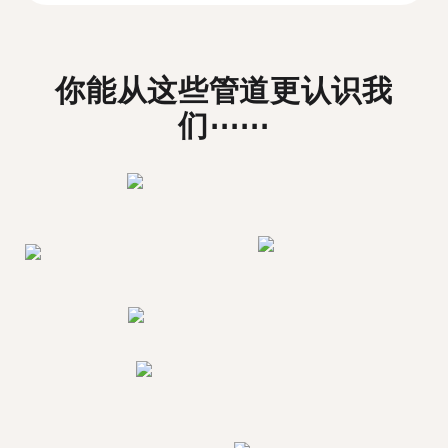
你能从这些管道更认识我
们⋯⋯