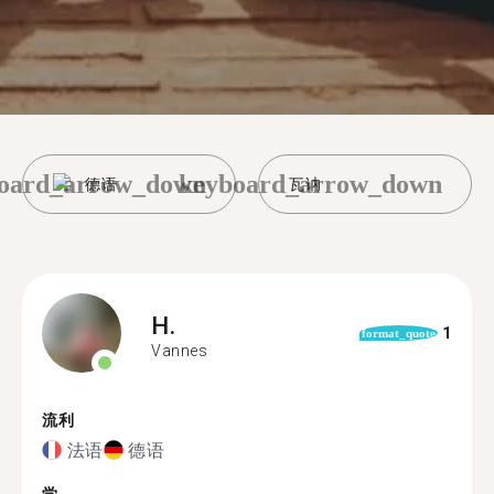
oard_arrow_down
keyboard_arrow_down
德语
瓦讷
H.
1
format_quote
Vannes
流利
法语
德语