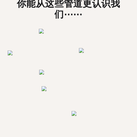
你能从这些管道更认识我
们⋯⋯