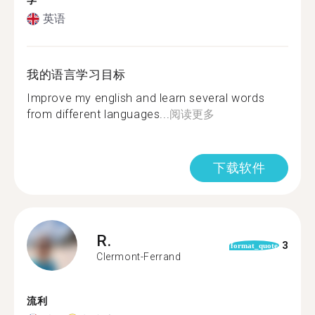
学
英语
我的语言学习目标
Improve my english and learn several words
from different languages...
阅读更多
下载软件
R.
3
format_quote
Clermont-Ferrand
流利