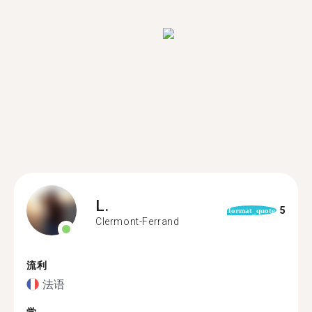
L.
5
format_quote
Clermont-Ferrand
流利
法语