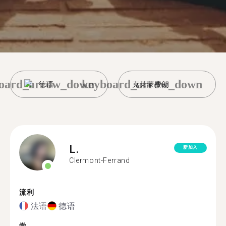
oard_arrow_down
keyboard_arrow_down
德语
克莱蒙费朗
L.
新加入
Clermont-Ferrand
流利
法语
德语