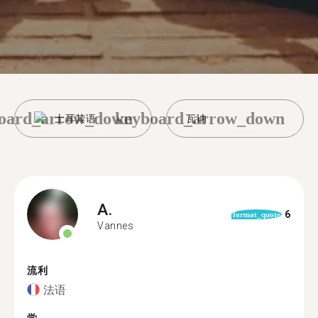
oard_arrow_down
keyboard_arrow_down
土耳其语
瓦讷
A.
6
format_quote
Vannes
流利
法语