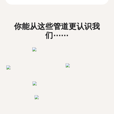
你能从这些管道更认识我
们⋯⋯