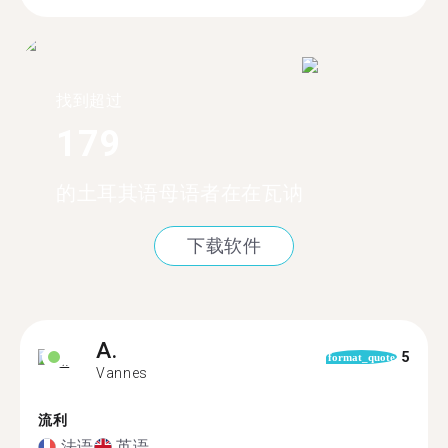
找到超过
179
的土耳其语母语者在在瓦讷
下载软件
A.
5
format_quote
Vannes
流利
法语
英语