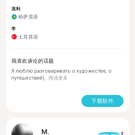
流利
哈萨克语
学
土耳其语
我喜欢谈论的话题
Я люблю разговаривать о художестве, о
путешествий)...
阅读更多
下载软件
M.
2
format_quote