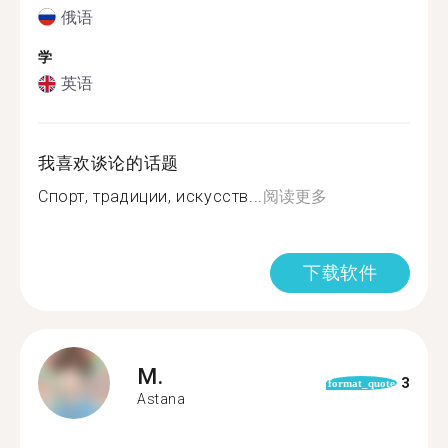
俄语
学
英语
我喜欢谈论的话题
Спорт, традиции, искусств...
阅读更多
下载软件
M.
3
format_quote
Astana