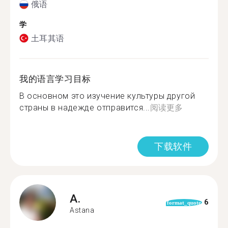
俄语
学
土耳其语
我的语言学习目标
В основном это изучение культуры другой
страны в надежде отправится...
阅读更多
下载软件
A.
6
format_quote
Astana