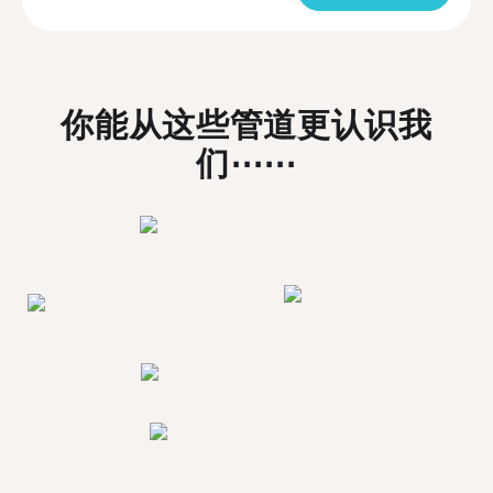
你能从这些管道更认识我
们⋯⋯