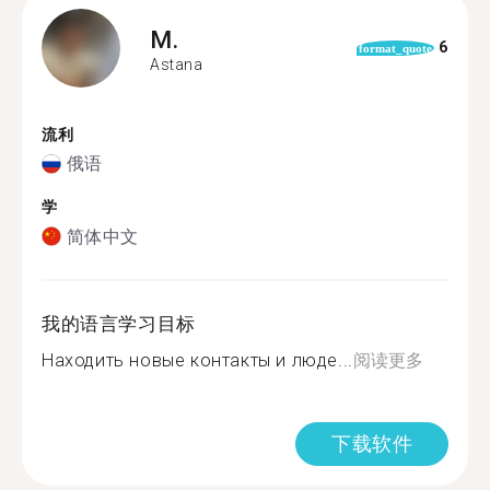
M.
6
format_quote
Astana
流利
俄语
学
简体中文
我的语言学习目标
Находить новые контакты и люде...
阅读更多
下载软件