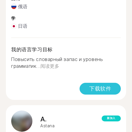
俄语
学
日语
我的语言学习目标
Повысить словарный запас и уровень
грамматик...
阅读更多
下载软件
A.
新加入
Astana