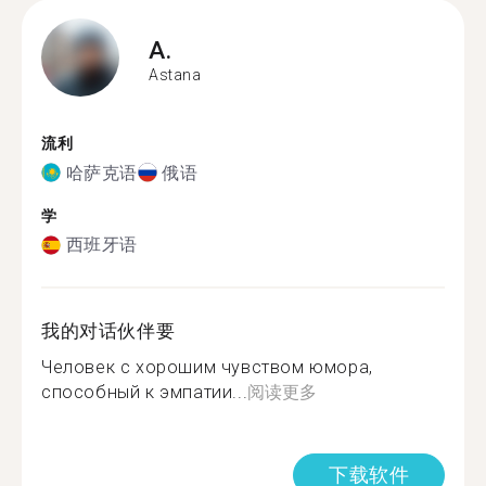
A.
Astana
流利
哈萨克语
俄语
学
西班牙语
我的对话伙伴要
Человек с хорошим чувством юмора,
способный к эмпатии...
阅读更多
下载软件