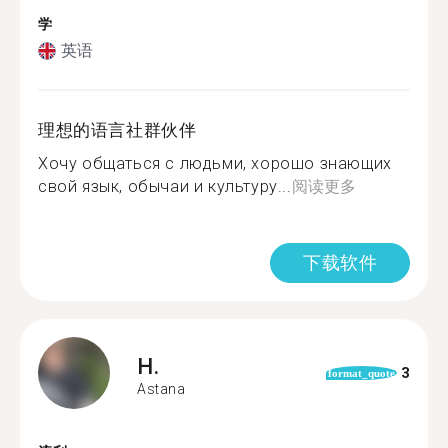
学
英语
理想的语言社群伙伴
Хочу общаться с людьми, хорошо знающих
свой язык, обычаи и культуру...
阅读更多
下载软件
H.
3
format_quote
Astana