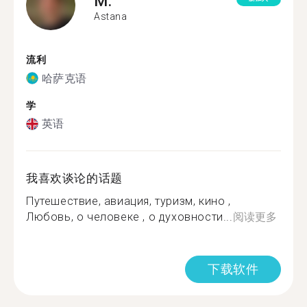
M.
Astana
流利
哈萨克语
学
英语
我喜欢谈论的话题
Путешествие, авиация, туризм, кино ,
Любовь, о человеке , о духовности...
阅读更多
下载软件