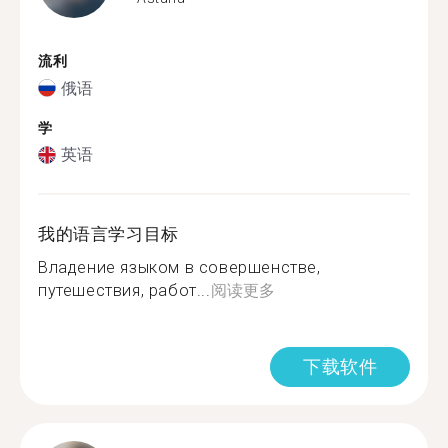
流利
俄语
学
英语
我的语言学习目标
Владение языком в совершенстве,
путешествия, работ...
阅读更多
下载软件