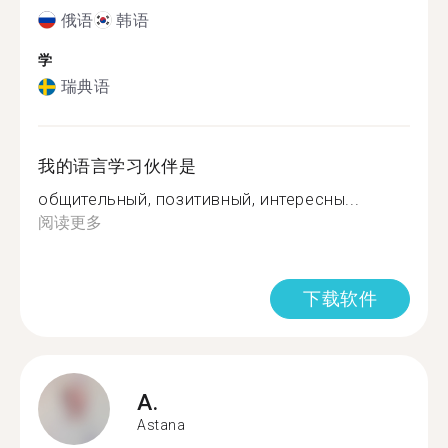
俄语
韩语
学
瑞典语
我的语言学习伙伴是
общительный, позитивный, интересны...
阅读更多
下载软件
A.
Astana