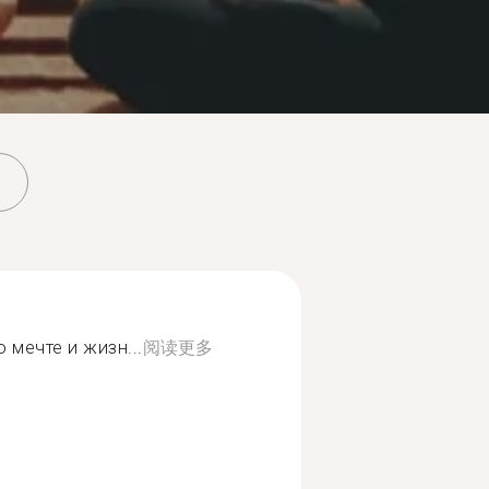
 мечте и жизн...
阅读更多