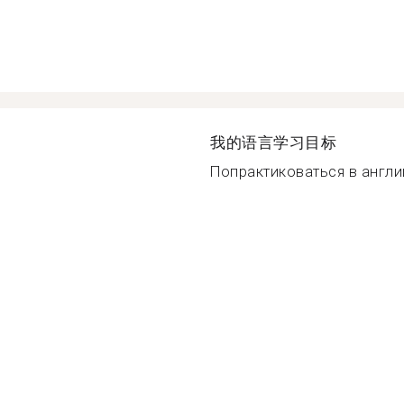
我的语言学习目标
Попрактиковаться в англий