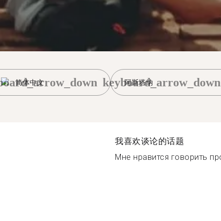
board_arrow_down
keyboard_arrow_down
简体中文
阿斯塔纳
我喜欢谈论的话题
Мне нравится говорить про