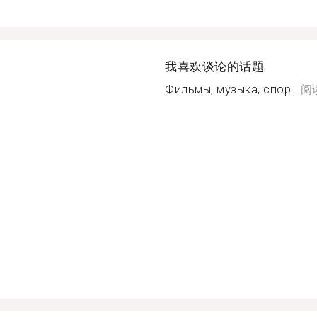
我喜欢谈论的话题
Фильмы, музыка, спор...
阅