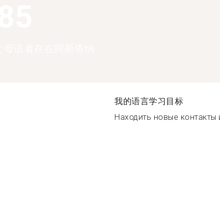
685
文母语者在在阿斯塔纳
我的语言学习目标
Находить новые контакты и