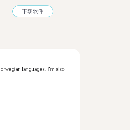
下载软件
 Norwegian languages. I’m also