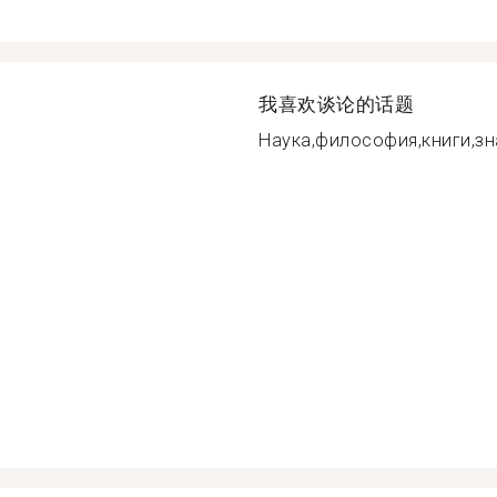
我喜欢谈论的话题
Наука,философия,книги,знан