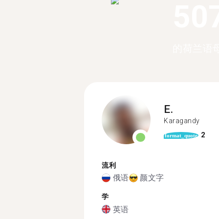
50
的荷兰语
E.
Karagandy
2
format_quote
流利
俄语
颜文字
学
英语