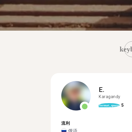
key
E.
Karagandy
5
format_quote
流利
俄语