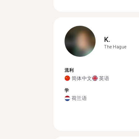
K.
The Hague
流利
简体中文
英语
学
荷兰语