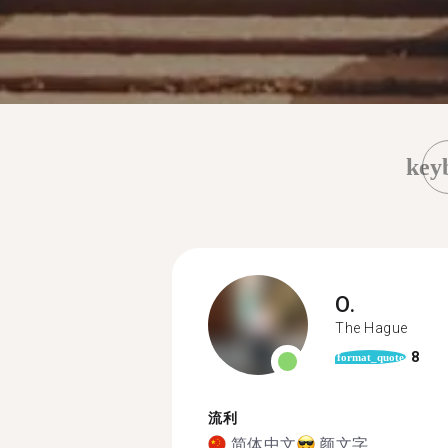
key
O.
The Hague
8
format_quote
流利
简体中文
颜文字