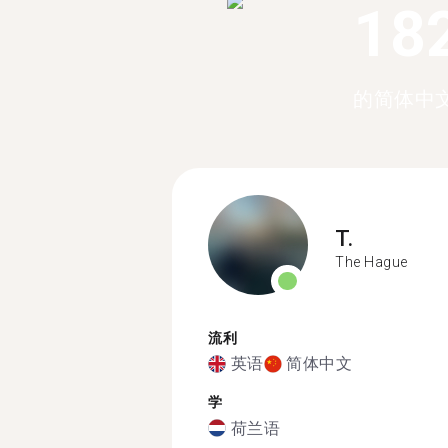
18
的简体中
T.
The Hague
流利
英语
简体中文
学
荷兰语