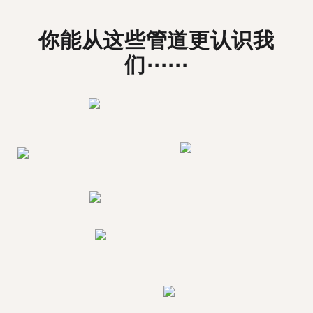
你能从这些管道更认识我
们⋯⋯