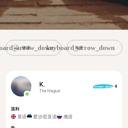
oard_arrow_down
keyboard_arrow_down
德语
海牙
K.
4
format_quote
The Hague
流利
英语
爱沙尼亚语
俄语