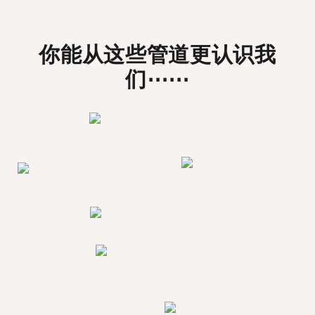
你能从这些管道更认识我
们⋯⋯