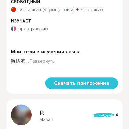
СВОБОДНЫЙ
китайский (упрощенный)
японский
ИЗУЧАЕТ
французский
Мои цели в изучении языка
熟练流...
Развернуть
Скачать приложение
P.
4
format_quote
Macau