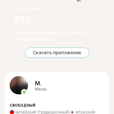
Найди более
811
людей, знающих японский в
городе Макау
Скачать приложение
M.
Macau
СВОБОДНЫЙ
китайский (традиционный)
японский