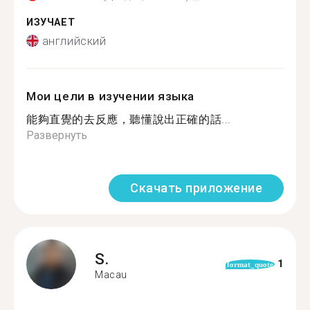
ИЗУЧАЕТ
английский
Мои цели в изучении языка
能夠直覺的去反應，聽懂說出正確的話...
Развернуть
Скачать приложение
S.
1
format_quote
Macau