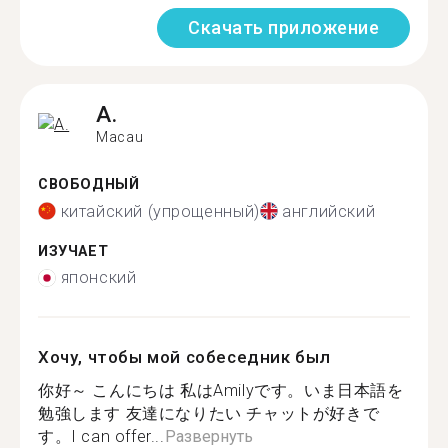
Скачать приложение
A.
Macau
СВОБОДНЫЙ
китайский (упрощенный)
английский
ИЗУЧАЕТ
японский
Хочу, чтобы мой собеседник был
你好～ こんにちは 私はAmilyです。いま日本語を
勉強します 友達になりたい チャットが好きで
す。I can offer...
Развернуть