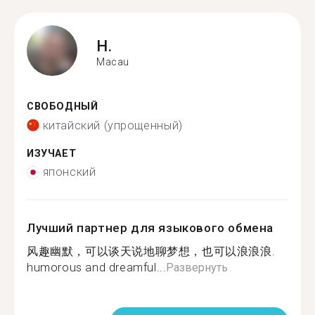
H.
Macau
СВОБОДНЫЙ
китайский (упрощенный)
ИЗУЧАЕТ
японский
Лучший партнер для языкового обмена
风趣幽默，可以谈天说地聊梦想，也可以浪浪浪.
humorous and dreamful...
Развернуть