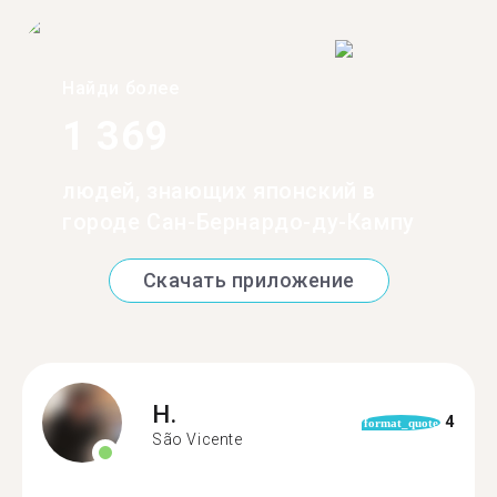
Найди более
1 369
людей, знающих японский в
городе Сан-Бернардо-ду-Кампу
Скачать приложение
H.
4
format_quote
São Vicente