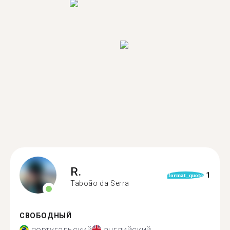
R.
1
format_quote
Taboão da Serra
СВОБОДНЫЙ
португальский
английский