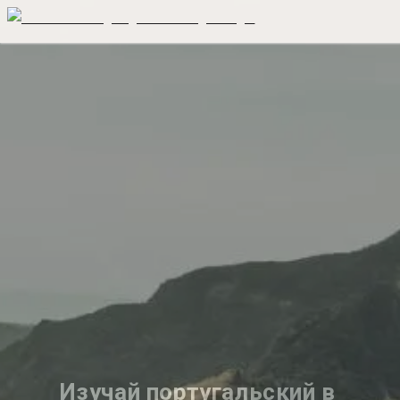
Изучай португальский в 