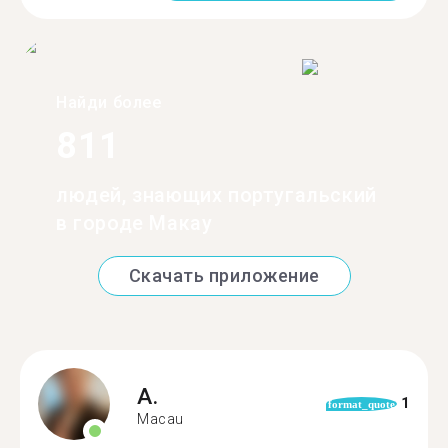
Найди более
811
людей, знающих португальский
в городе Макау
Скачать приложение
A.
1
format_quote
Macau