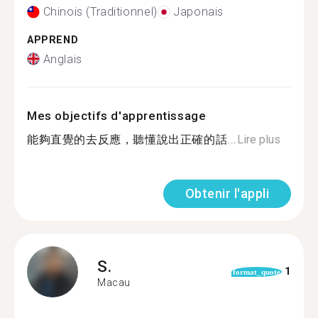
Chinois (Traditionnel)
Japonais
APPREND
Anglais
Mes objectifs d'apprentissage
能夠直覺的去反應，聽懂說出正確的話...
Lire plus
Obtenir l'appli
S.
1
format_quote
Macau