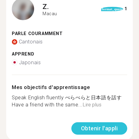
Z.
1
format_quote
Macau
PARLE COURAMMENT
Cantonais
APPREND
Japonais
Mes objectifs d'apprentissage
Speak English fluently ぺらぺらと日本語を話す
Have a friend with the same...
Lire plus
Obtenir l'appli