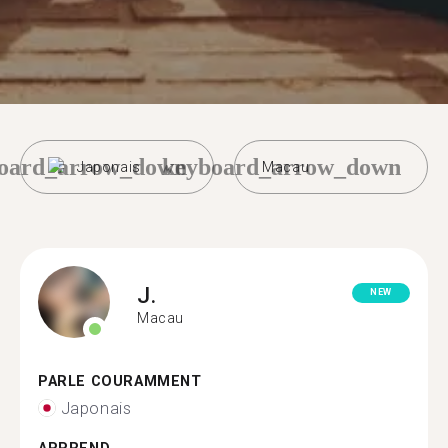
oard_arrow_down
keyboard_arrow_down
Japonais
Macau
J.
NEW
Macau
PARLE COURAMMENT
Japonais