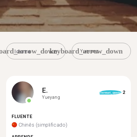
oard_arrow_down
keyboard_arrow_down
Yueyang
E.
2
format_quote
Yueyang
FLUENTE
Chinês (simplificado)