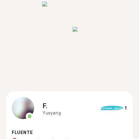
F.
1
format_quote
Yueyang
FLUENTE