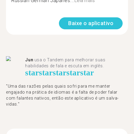
Russian German Japanes...
Leia mais
Baixe o aplicativo
Jun
usa o Tandem para melhorar suas
habilidades de fala e escuta em inglês.
star
star
star
star
star
"Uma das razões pelas quais sofri para me manter
engajado na prática de idiomas é a falta de poder falar
com falantes nativos, então este aplicativo é um salva-
vidas."