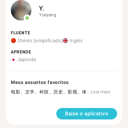
Y.
Yueyang
FLUENTE
Chinês (simplificado)
Inglês
APRENDE
Japonês
Meus assuntos favoritos
电影、文学、科技、历史、影视、体...
Leia mais
Baixe o aplicativo