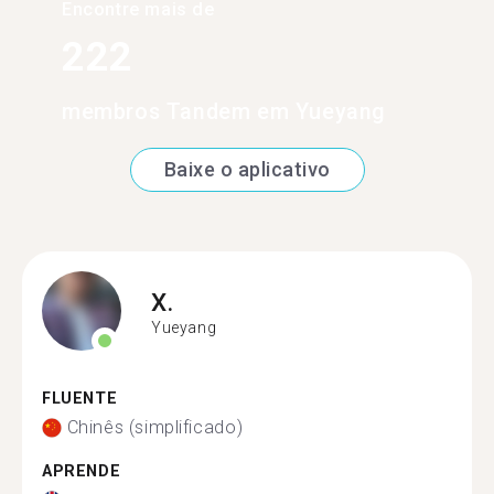
Encontre mais de
222
membros Tandem em Yueyang
Baixe o aplicativo
X.
Yueyang
FLUENTE
Chinês (simplificado)
APRENDE