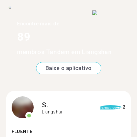
Encontre mais de
89
membros Tandem em Liangshan
Baixe o aplicativo
S.
2
format_quote
Liangshan
FLUENTE