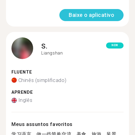
Baixe o aplicativo
S.
NEW
Liangshan
FLUENTE
Chinês (simplificado)
APRENDE
Inglês
Meus assuntos favoritos
学习语言，做一些简单交流，美食、旅游、风景、