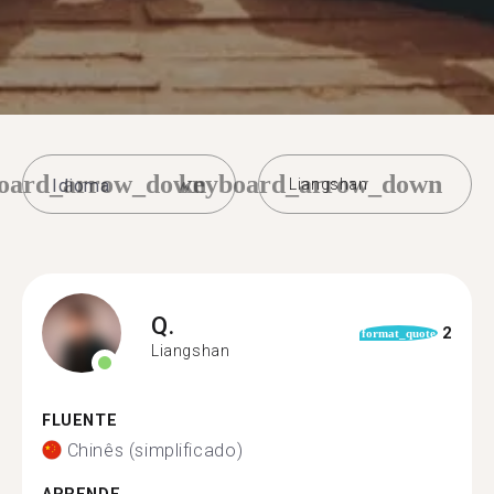
oard_arrow_down
keyboard_arrow_down
Liangshan
Q.
2
format_quote
Liangshan
FLUENTE
Chinês (simplificado)