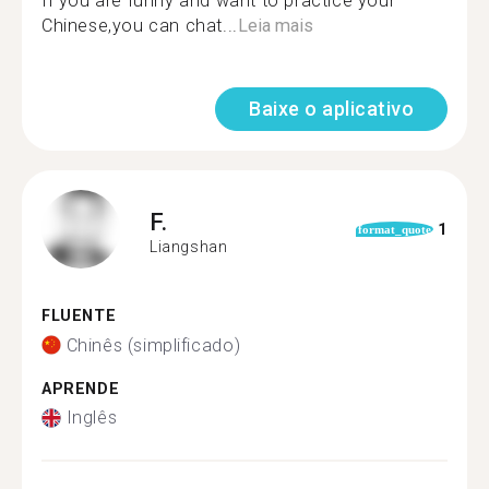
If you are funny and want to practice your
Chinese,you can chat...
Leia mais
Baixe o aplicativo
F.
1
format_quote
Liangshan
FLUENTE
Chinês (simplificado)
APRENDE
Inglês