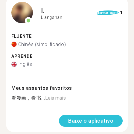
I.
1
format_quote
Liangshan
FLUENTE
Chinês (simplificado)
APRENDE
Inglês
Meus assuntos favoritos
看漫画，看书...
Leia mais
Baixe o aplicativo