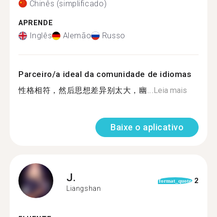
Chinês (simplificado)
APRENDE
Inglês
Alemão
Russo
Parceiro/a ideal da comunidade de idiomas
性格相符，然后思想差异别太大，幽...
Leia mais
Baixe o aplicativo
J.
2
format_quote
Liangshan