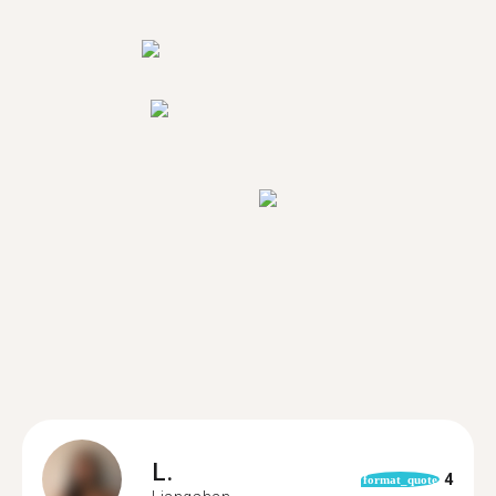
L.
4
format_quote