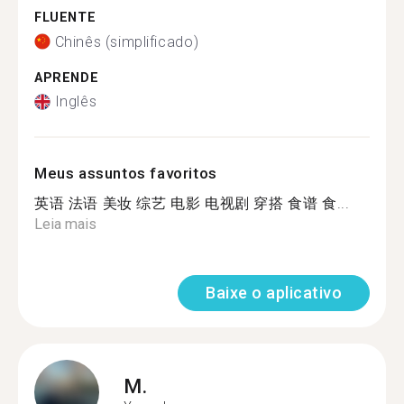
FLUENTE
Chinês (simplificado)
APRENDE
Inglês
Meus assuntos favoritos
英语 法语 美妆 综艺 电影 电视剧 穿搭 食谱 食...
Leia mais
Baixe o aplicativo
M.