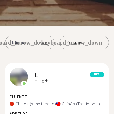
oard_arrow_down
keyboard_arrow_down
Yongzhou
L.
NEW
Yongzhou
FLUENTE
Chinês (simplificado)
Chinês (Tradicional)