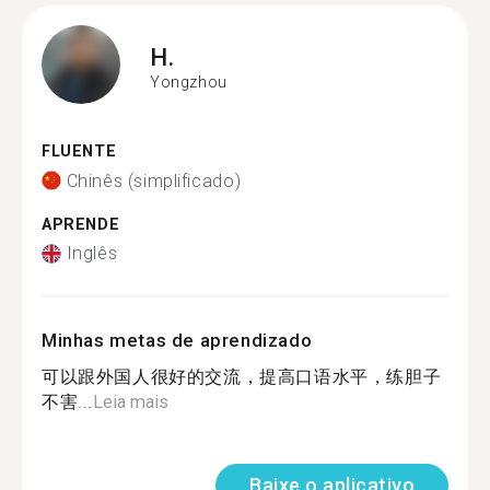
H.
Yongzhou
FLUENTE
Chinês (simplificado)
APRENDE
Inglês
Minhas metas de aprendizado
可以跟外国人很好的交流，提高口语水平，练胆子
不害...
Leia mais
Baixe o aplicativo