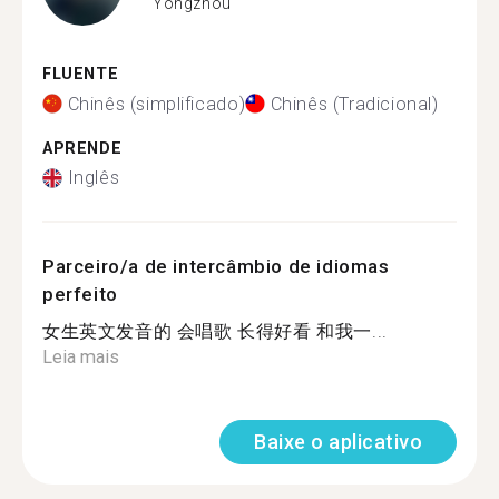
Yongzhou
FLUENTE
Chinês (simplificado)
Chinês (Tradicional)
APRENDE
Inglês
Parceiro/a de intercâmbio de idiomas
perfeito
女生英文发音的 会唱歌 长得好看 和我一...
Leia mais
Baixe o aplicativo