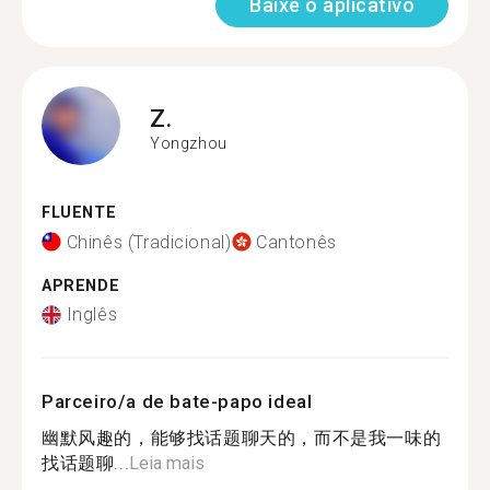
Baixe o aplicativo
Z.
Yongzhou
FLUENTE
Chinês (Tradicional)
Cantonês
APRENDE
Inglês
Parceiro/a de bate-papo ideal
幽默风趣的，能够找话题聊天的，而不是我一味的
找话题聊...
Leia mais