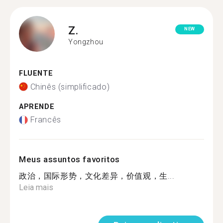
Z.
NEW
Yongzhou
FLUENTE
Chinês (simplificado)
APRENDE
Francês
Meus assuntos favoritos
政治，国际形势，文化差异，价值观，生...
Leia mais