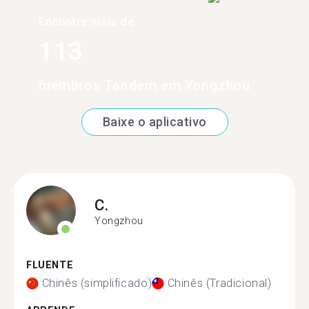
Encontre mais de
113
membros Tandem em Yongzhou
Baixe o aplicativo
C.
Yongzhou
FLUENTE
Chinês (simplificado)
Chinês (Tradicional)