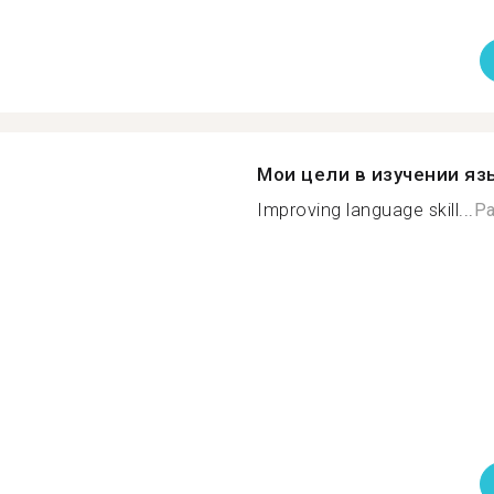
Мои цели в изучении яз
Improving language skill...
Ра