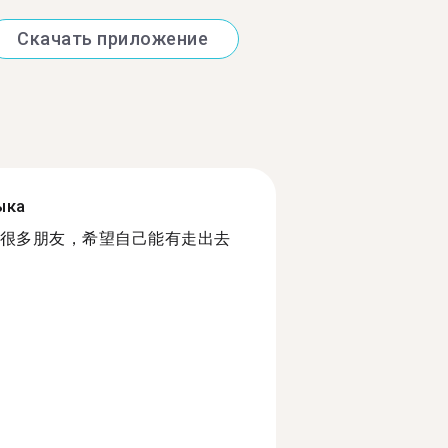
Скачать приложение
ыка
很多朋友，希望自己能有走出去