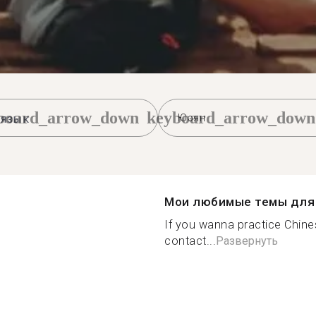
board_arrow_down
keyboard_arrow_down
Юэян
Мои любимые темы для 
If you wanna practice Chines
contact...
Развернуть