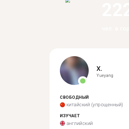
22
чел. в го
X.
Yueyang
СВОБОДНЫЙ
китайский (упрощенный)
ИЗУЧАЕТ
английский