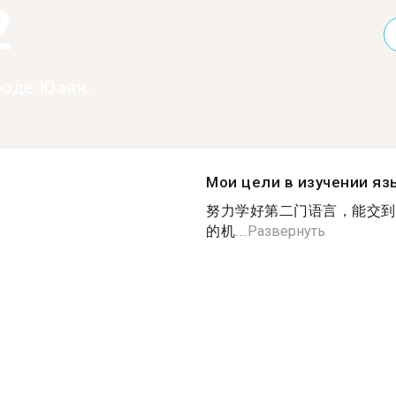
2
роде Юэян.
Мои цели в изучении яз
努力学好第二门语言，能交到
的机...
Развернуть