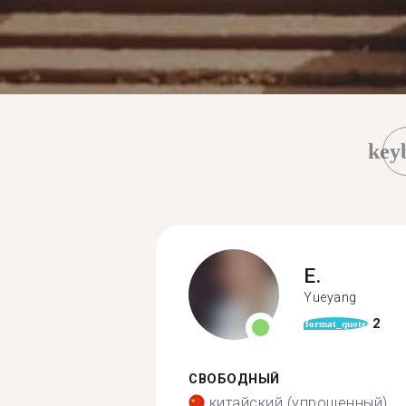
key
E.
Yueyang
2
format_quote
СВОБОДНЫЙ
китайский (упрощенный)