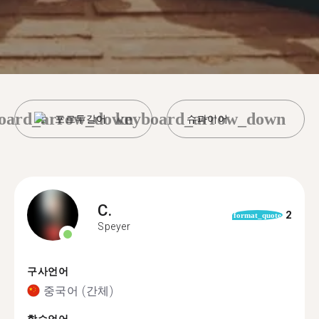
oard_arrow_down
keyboard_arrow_down
포르투갈어
슈파이어
C.
2
format_quote
Speyer
구사언어
중국어 (간체)