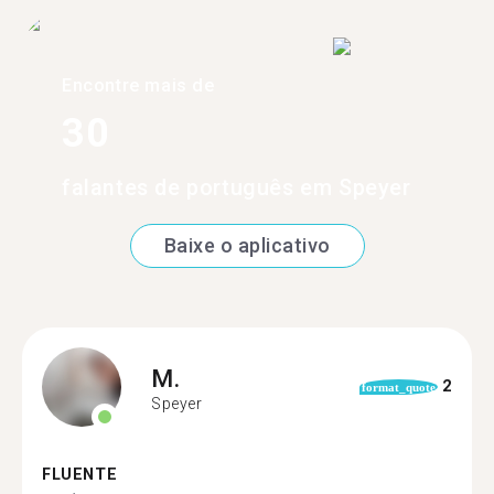
Encontre mais de
30
falantes de português em Speyer
Baixe o aplicativo
M.
2
format_quote
Speyer
FLUENTE