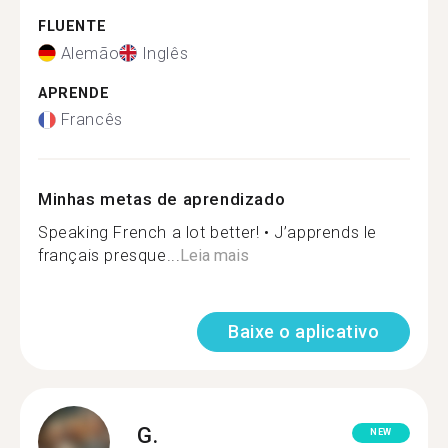
FLUENTE
Alemão
Inglês
APRENDE
Francês
Minhas metas de aprendizado
Speaking French a lot better! • J’apprends le
français presque...
Leia mais
Baixe o aplicativo
G.
NEW