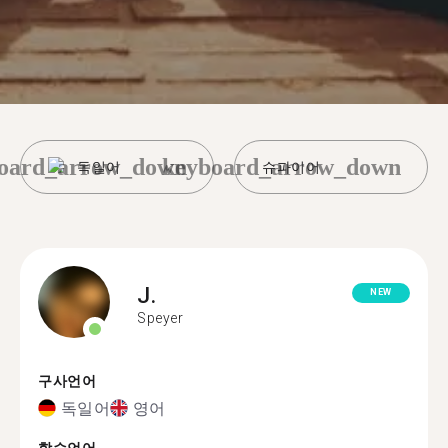
oard_arrow_down
keyboard_arrow_down
독일어
슈파이어
J.
NEW
Speyer
구사언어
독일어
영어