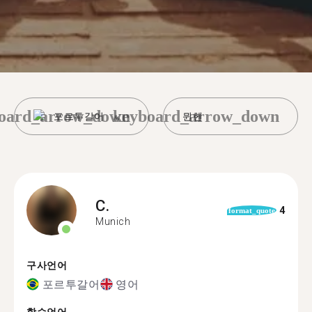
oard_arrow_down
keyboard_arrow_down
포르투갈어
뮌헨
C.
4
format_quote
Munich
구사언어
포르투갈어
영어