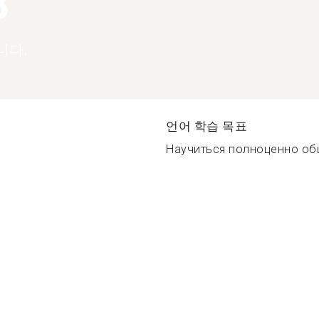
3
니다.
언어 학습 목표
Научиться полноценно общ