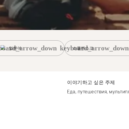
board_arrow_down
keyboard_arrow_down
일본어
스몰렌스크
이야기하고 싶은 주제
Еда, путешествия, мультипл