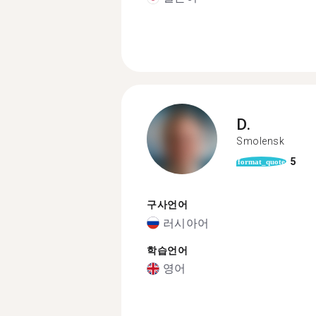
D.
Smolensk
5
format_quote
구사언어
러시아어
학습언어
영어