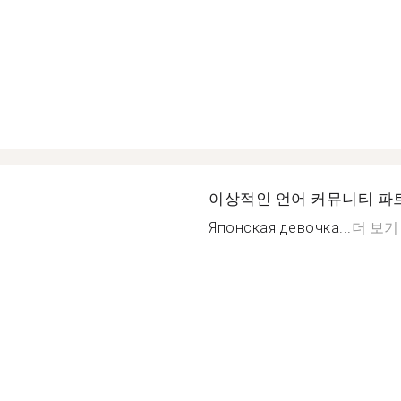
이상적인 언어 커뮤니티 파
Японская девочка...
더 보기