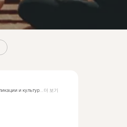
икации и культур...
더 보기