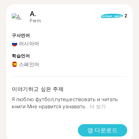
A.
2
format_quote
Perm
구사언어
러시아어
학습언어
스페인어
이야기하고 싶은 주제
Я люблю футбол,путешествовать и читать
книги.Мне нравится узнавать...
더 보기
앱 다운로드