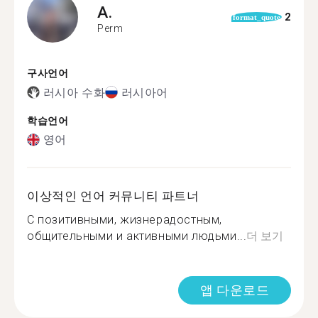
A.
2
format_quote
Perm
구사언어
러시아 수화
러시아어
학습언어
영어
이상적인 언어 커뮤니티 파트너
С позитивными, жизнерадостным,
общительными и активными людьми...
더 보기
앱 다운로드