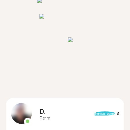
D.
3
format_quote
Perm