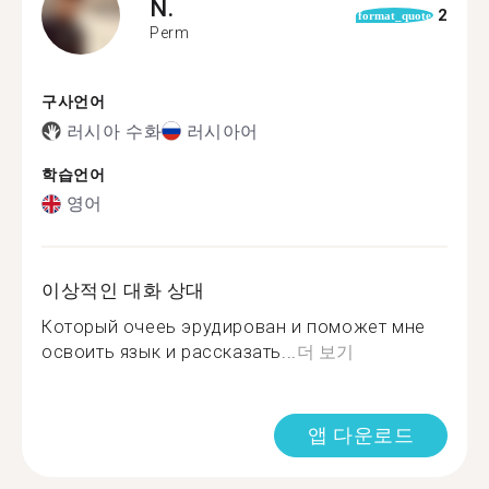
N.
2
format_quote
Perm
구사언어
러시아 수화
러시아어
학습언어
영어
이상적인 대화 상대
Который очееь эрудирован и поможет мне
освоить язык и рассказать...
더 보기
앱 다운로드