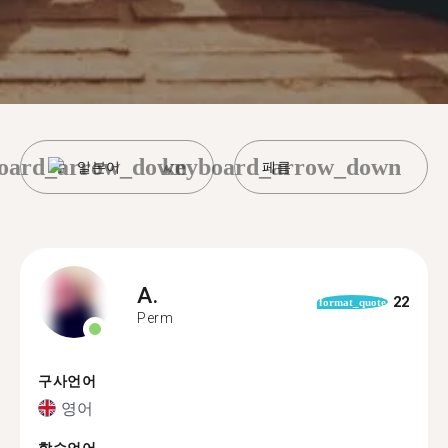
oard_arrow_down
keyboard_arrow_down
일본어
페름
A.
22
format_quote
Perm
구사언어
영어