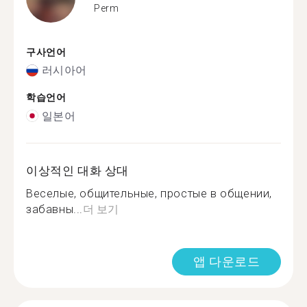
Perm
구사언어
러시아어
학습언어
일본어
이상적인 대화 상대
Веселые, общительные, простые в общении,
забавны...
더 보기
앱 다운로드