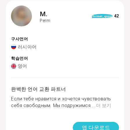
M.
42
format_quote
Perm
구사언어
러시아어
학습언어
영어
완벽한 언어 교환 파트너
Если тебе нравится и хочется чувствовать
себя свободным. Мы подружимся....
더 보기
앱 다운로드