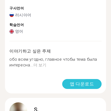
구사언어
러시아어
학습언어
영어
이야기하고 싶은 주제
обо всем угодно, главное чтобы тема была
интересна...
더 보기
앱 다운로드
S.