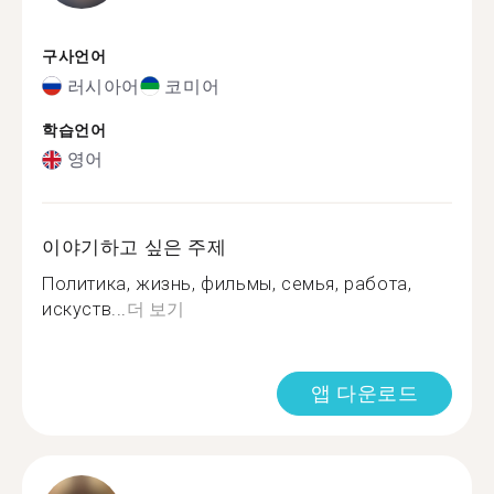
구사언어
러시아어
코미어
학습언어
영어
이야기하고 싶은 주제
Политика, жизнь, фильмы, семья, работа,
искуств...
더 보기
앱 다운로드