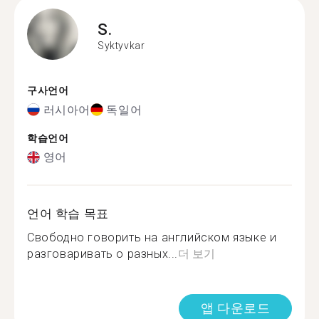
S.
Syktyvkar
구사언어
러시아어
독일어
학습언어
영어
언어 학습 목표
Свободно говорить на английском языке и
разговаривать о разных...
더 보기
앱 다운로드