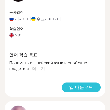
구사언어
러시아어
우크라이나어
학습언어
영어
언어 학습 목표
Понимать английский язык и свободно
владеть и...
더 보기
앱 다운로드