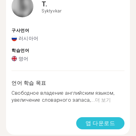
T.
Syktyvkar
구사언어
러시아어
학습언어
영어
언어 학습 목표
Свободное владение английским языком,
увеличение словарного запаса,...
더 보기
앱 다운로드