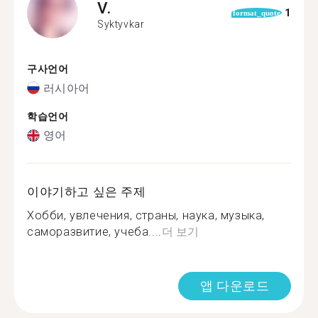
V.
1
format_quote
Syktyvkar
구사언어
러시아어
학습언어
영어
이야기하고 싶은 주제
Хобби, увлечения, страны, наука, музыка,
саморазвитие, учеба....
더 보기
앱 다운로드