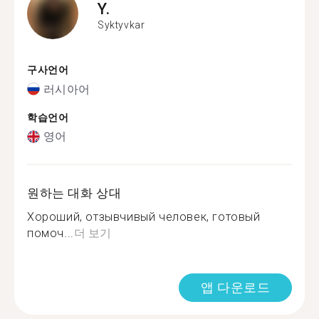
Y.
Syktyvkar
구사언어
러시아어
학습언어
영어
원하는 대화 상대
Хороший, отзывчивый человек, готовый
помоч...
더 보기
앱 다운로드