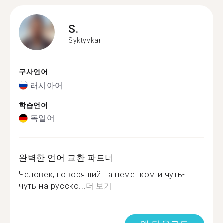
S.
Syktyvkar
구사언어
러시아어
학습언어
독일어
완벽한 언어 교환 파트너
Человек, говорящий на немецком и чуть-
чуть на русско...
더 보기