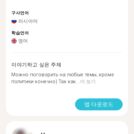
구사언어
러시아어
학습언어
영어
이야기하고 싶은 주제
Можно поговорить на любые темы, кроме
политики конечно) Так как...
더 보기
앱 다운로드