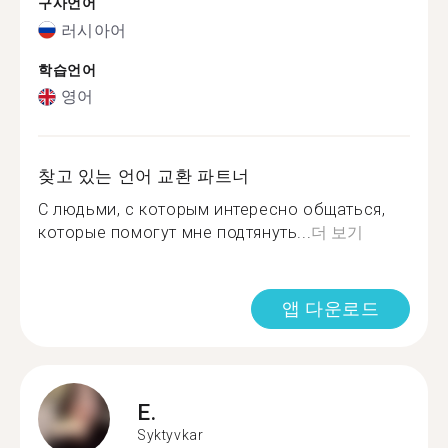
구사언어
러시아어
학습언어
영어
찾고 있는 언어 교환 파트너
С людьми, с которым интересно общаться,
которые помогут мне подтянуть...
더 보기
앱 다운로드
E.
Syktyvkar