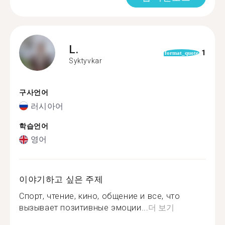
L.
1
format_quote
Syktyvkar
구사언어
러시아어
학습언어
영어
이야기하고 싶은 주제
Спорт, чтение, кино, общение и все, что
вызывает позитивные эмоции...
더 보기