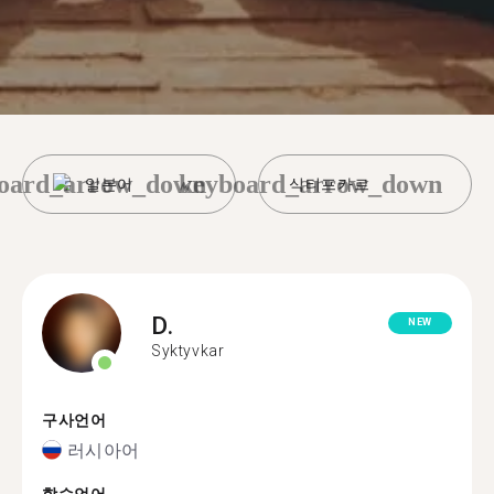
oard_arrow_down
keyboard_arrow_down
일본어
식티프카르
D.
NEW
Syktyvkar
구사언어
러시아어