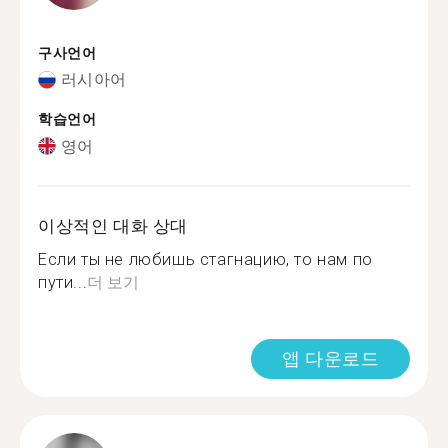
구사언어
러시아어
학습언어
영어
이상적인 대화 상대
Если ты не любишь стагнацию, то нам по
пути...
더 보기
앱 다운로드