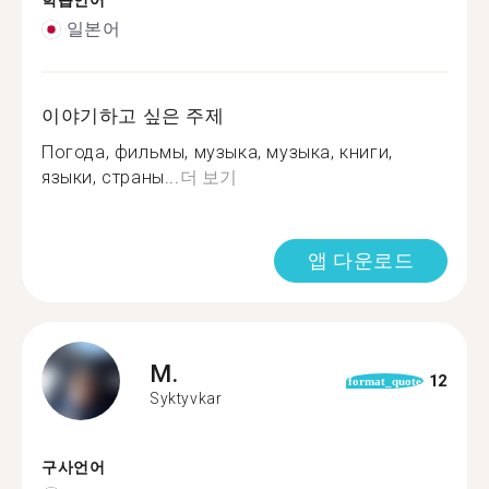
학습언어
일본어
이야기하고 싶은 주제
Погода, фильмы, музыка, музыка, книги,
языки, страны...
더 보기
앱 다운로드
M.
12
format_quote
Syktyvkar
구사언어