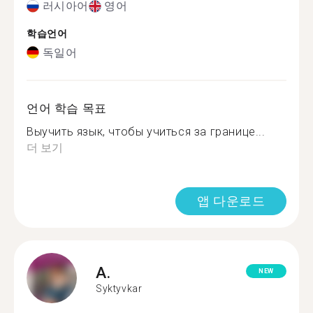
러시아어
영어
학습언어
독일어
언어 학습 목표
Выучить язык, чтобы учиться за границе...
더 보기
앱 다운로드
A.
NEW
Syktyvkar