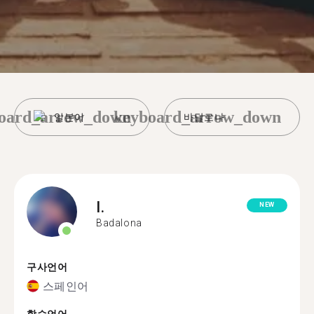
oard_arrow_down
keyboard_arrow_down
일본어
바달로나
I.
NEW
Badalona
구사언어
스페인어