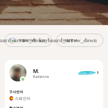
oard_arrow_down
keyboard_arrow_down
이탈리아어
바달로나
M.
1
format_quote
Badalona
구사언어
스페인어