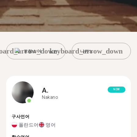
oard_arrow_down
keyboard_arrow_down
프랑스어
나카노
A.
NEW
Nakano
구사언어
폴란드어
영어