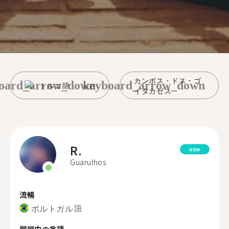
カンポス・ドス・ゴ
oard_arrow_down
keyboard_arrow_down
トルコ語
イタカゼス
R.
NEW
Guarulhos
流暢
ポルトガル語
学習中の言語